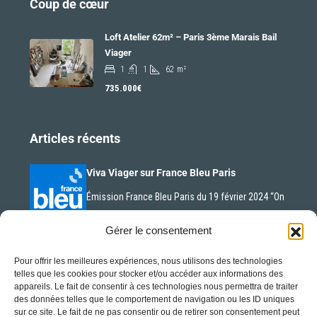
Coup de cœur
Loft Atelier 62m² – Paris 3ème Marais Bail
Viager
1
1
62
m²
735.000€
Articles récents
Viva Viager sur France Bleu Paris
Émission France Bleu Paris du 19 février 2024 “On
n’est…
Gérer le consentement
Pour offrir les meilleures expériences, nous utilisons des technologies
La nue-propriété en plein essor
telles que les cookies pour stocker et/ou accéder aux informations des
La nue-propriété est un concept d’investissement
appareils. Le fait de consentir à ces technologies nous permettra de traiter
des données telles que le comportement de navigation ou les ID uniques
immobilier qui gagne en…
sur ce site. Le fait de ne pas consentir ou de retirer son consentement peut