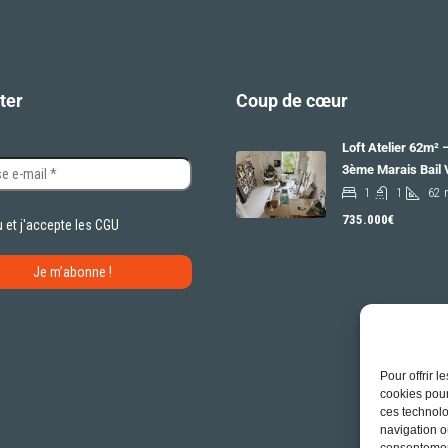
ter
Coup de cœur
Loft Atelier 62m² 
3ème Marais Bail 
1
1
62
735.000€
u et j'accepte les
CGU
Pour offrir 
cookies pour
ces technolo
navigation ou