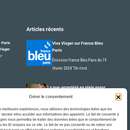
Articles récents
– Paris
Viva Viager sur France Bleu
Viager
Paris
m²
Émission France Bleu Paris du 19
février 2024 “On n’est…
La nue-propriété en plein essor
Gérer le consentement
La nue-propriété est un concept
d’investissement immobilier qui
les meilleures expériences, nous utilisons des technologies telles que les
gagne en…
 stocker et/ou accéder aux informations des appareils. Le fait de consentir à
gies nous permettra de traiter des données telles que le comportement de
 les ID uniques sur ce site. Le fait de ne pas consentir ou de retirer son