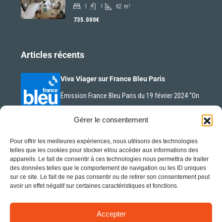
1
1
62
m²
735.000€
Articles récents
Viva Viager sur France Bleu Paris
Émission France Bleu Paris du 19 février 2024 “On
n’est…
Gérer le consentement
Pour offrir les meilleures expériences, nous utilisons des technologies
La nue-propriété en plein essor
telles que les cookies pour stocker et/ou accéder aux informations des
La nue-propriété est un concept d’investissement
appareils. Le fait de consentir à ces technologies nous permettra de traiter
des données telles que le comportement de navigation ou les ID uniques
immobilier qui gagne en…
sur ce site. Le fait de ne pas consentir ou de retirer son consentement peut
avoir un effet négatif sur certaines caractéristiques et fonctions.
Accepter