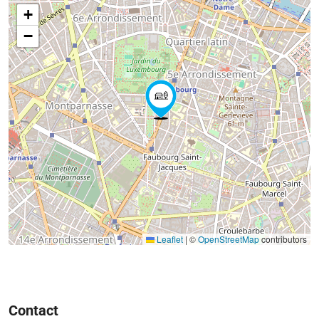
+
−
Leaflet
|
©
OpenStreetMap
contributors
Contact