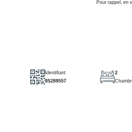
Pour rappel, en 
Identifiant
2
85289557
Chambr