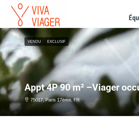
Équ
VENDU
EXCLUSIF
Appt 4P 90 m² –Viager occ
75017, Paris 17ème, FR