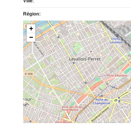
Ville:
Région:
+
−