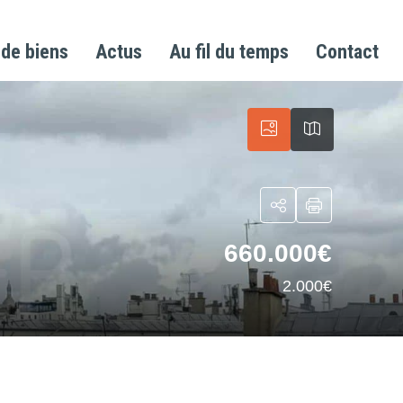
 de biens
Actus
Au fil du temps
Contact
660.000€
2.000€