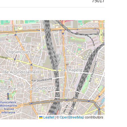
75017
Leaflet
|
©
OpenStreetMap
contributors