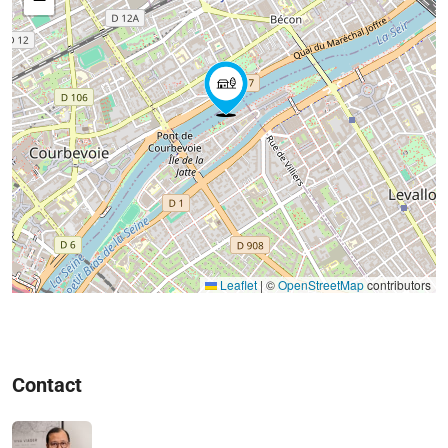
Leaflet
|
©
OpenStreetMap
contributors
Contact