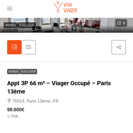
6
VENDU
EXCLUSIF
VENDU
EXCLUSIF
Appt 3P 66 m² – Viager Occupé – Paris
13ème
75013, Paris 13ème, FR
98.600€
1.750€