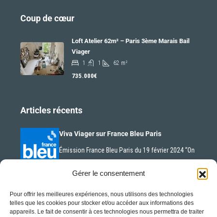
Coup de cœur
Loft Atelier 62m² – Paris 3ème Marais Bail
Viager
1
1
62
m²
735.000€
Articles récents
Viva Viager sur France Bleu Paris
Émission France Bleu Paris du 19 février 2024 “On
n’est…
Gérer le consentement
Pour offrir les meilleures expériences, nous utilisons des technologies
La nue-propriété en plein essor
telles que les cookies pour stocker et/ou accéder aux informations des
appareils. Le fait de consentir à ces technologies nous permettra de traiter
La nue-propriété est un concept d’investissement