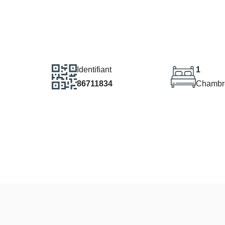
Identifiant
1
86711834
Chambr