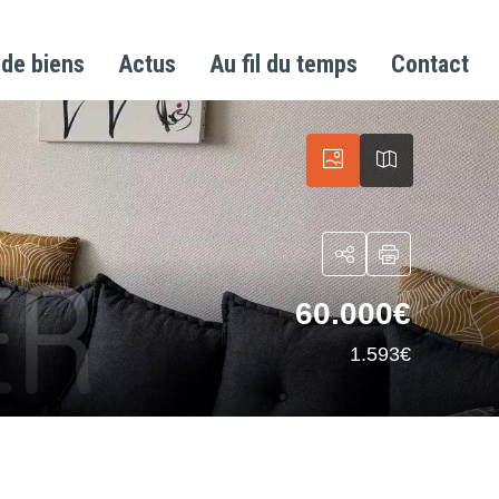
 de biens
Actus
Au fil du temps
Contact
60.000€
1.593€