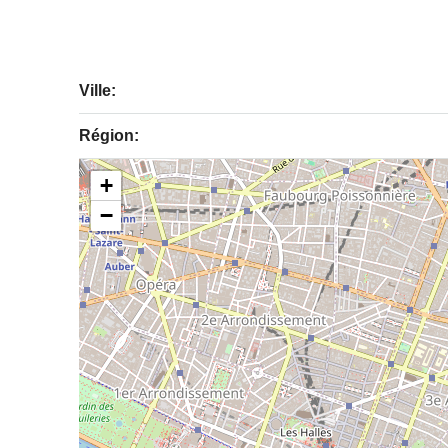
Ville:
Région:
+
−