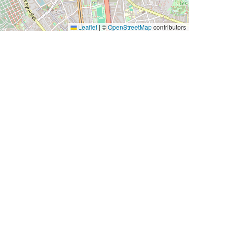
Leaflet
|
©
OpenStreetMap
contributors